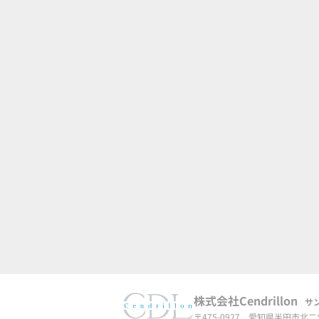
株式会社Cendrillon
サ
〒475-0927
愛知県半田市北二