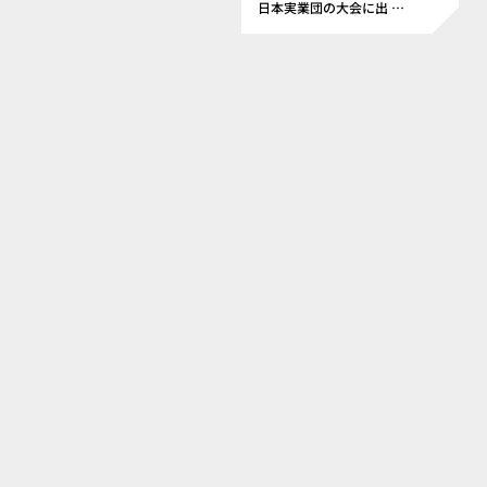
【結
日本実業団の大会に出
…
果
報
告】
全
日
本
実
業
団
対
抗
陸
上
競
技
選
手
権
大
会